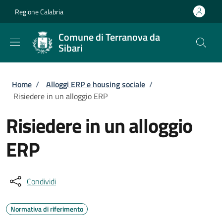
Salta al contenuto principale
Skip to footer content
Regione Calabria
Comune di Terranova da
Sibari
Briciole di pane
Home
/
Alloggi ERP e housing sociale
/
Risiedere in un alloggio ERP
Risiedere in un alloggio
ERP
Condividi
Normativa di riferimento