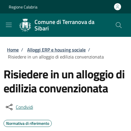
Salta al contenuto principale
Skip to footer content
Regione Calabria
Comune di Terranova da
Sibari
Briciole di pane
Home
/
Alloggi ERP e housing sociale
/
Risiedere in un alloggio di edilizia convenzionata
Risiedere in un alloggio di
edilizia convenzionata
Condividi
Normativa di riferimento