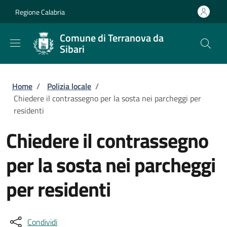
Salta al contenuto principale
Skip to footer content
Regione Calabria
Comune di Terranova da
Sibari
Briciole di pane
Home
/
Polizia locale
/
Chiedere il contrassegno per la sosta nei parcheggi per
residenti
Chiedere il contrassegno
per la sosta nei parcheggi
per residenti
Condividi