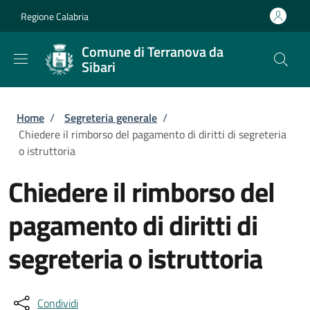
Salta al contenuto principale
Skip to footer content
Regione Calabria
Comune di Terranova da
Sibari
Briciole di pane
Home
/
Segreteria generale
/
Chiedere il rimborso del pagamento di diritti di segreteria
o istruttoria
Chiedere il rimborso del
pagamento di diritti di
segreteria o istruttoria
Condividi