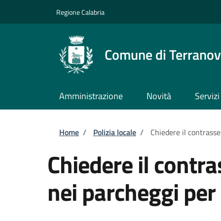
Salta al contenuto principale
Skip to footer content
Regione Calabria
Comune di Terranova
Amministrazione
Novità
Servizi
Briciole di pane
Home
/
Polizia locale
/
Chiedere il contrasse
Chiedere il contr
nei parcheggi per 