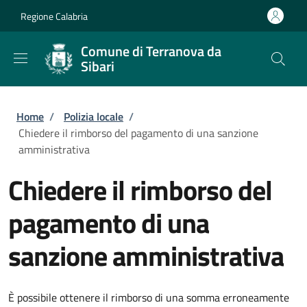
Salta al contenuto principale
Skip to footer content
Regione Calabria
Comune di Terranova da
Sibari
Briciole di pane
Home
/
Polizia locale
/
Chiedere il rimborso del pagamento di una sanzione
amministrativa
Chiedere il rimborso del
pagamento di una
sanzione amministrativa
È possibile ottenere il rimborso di una somma erroneamente