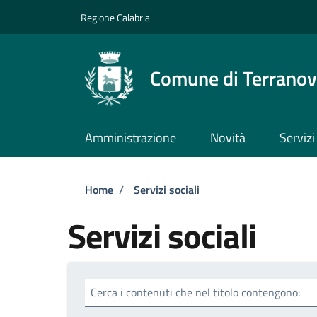
Salta al contenuto principale
Skip to footer content
Regione Calabria
Comune di Terranova
Amministrazione
Novità
Servizi
Briciole di pane
Home
/
Servizi sociali
Servizi sociali
Cerca i contenuti che nel titolo contengono: