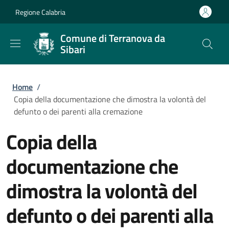
Salta al contenuto principale
Skip to footer content
Regione Calabria
Comune di Terranova da
Sibari
Briciole di pane
Home
/
Copia della documentazione che dimostra la volontà del
defunto o dei parenti alla cremazione
Copia della
documentazione che
dimostra la volontà del
defunto o dei parenti alla