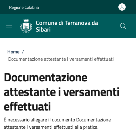
Salta al contenuto principale
Skip to footer content
Regione Calabria
Comune di Terranova da
Sibari
Briciole di pane
Home
/
Documentazione attestante i versamenti effettuati
Documentazione
attestante i versamenti
effettuati
È necessario allegare il documento Documentazione
attestante i versamenti effettuati alla pratica.