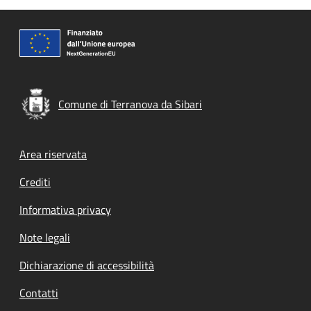
Comune di Terranova da Sibari
Footer menu
Area riservata
Crediti
Informativa privacy
Note legali
Dichiarazione di accessibilità
Contatti