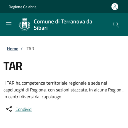
Salta al contenuto principale
Skip to footer content
Regione Calabria
Comune di Terranova da
Sibari
Briciole di pane
Home
/
TAR
TAR
Il TAR ha competenza territoriale regionale e sede nei
capoluoghi di Regione, con sezioni staccate, in alcune Regioni,
in centri diversi dal capoluogo.
Condividi