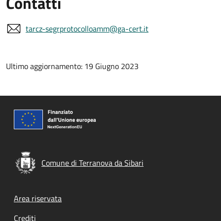
Contatti
tarcz-segrprotocolloamm@ga-cert.it
Ultimo aggiornamento: 19 Giugno 2023
Comune di Terranova da Sibari
Footer menu
Area riservata
Crediti