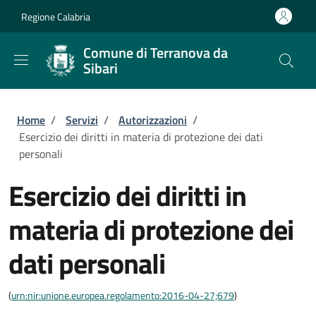
Salta al contenuto principale
Skip to footer content
Regione Calabria
Comune di Terranova da
Sibari
Briciole di pane
Home
/
Servizi
/
Autorizzazioni
/
Esercizio dei diritti in materia di protezione dei dati
personali
Esercizio dei diritti in
materia di protezione dei
dati personali
(
urn:nir:unione.europea.regolamento:2016-04-27;679
)