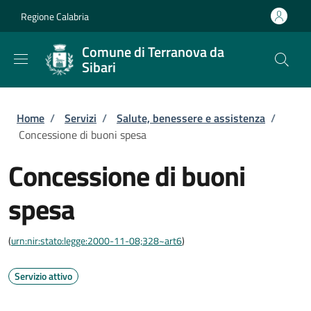
Salta al contenuto principale
Skip to footer content
Regione Calabria
Comune di Terranova da
Sibari
Briciole di pane
Home
/
Servizi
/
Salute, benessere e assistenza
/
Concessione di buoni spesa
Concessione di buoni
spesa
(
urn:nir:stato:legge:2000-11-08;328~art6
)
Servizio attivo