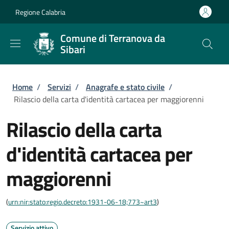
Salta al contenuto principale
Skip to footer content
Regione Calabria
Comune di Terranova da
Sibari
Briciole di pane
Home
/
Servizi
/
Anagrafe e stato civile
/
Rilascio della carta d'identità cartacea per maggiorenni
Rilascio della carta
d'identità cartacea per
maggiorenni
(
urn:nir:stato:regio.decreto:1931-06-18;773~art3
)
Servizio attivo