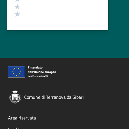
Valuta 2 stelle su 5
Valuta 1 stelle su 5
Comune di Terranova da Sibari
Footer menu
Area riservata