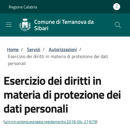
Salta al contenuto principale
Skip to footer content
Regione Calabria
Comune di Terranova da
Sibari
Briciole di pane
Home
/
Servizi
/
Autorizzazioni
/
Esercizio dei diritti in materia di protezione dei dati
personali
Esercizio dei diritti in
materia di protezione dei
dati personali
(
urn:nir:unione.europea.regolamento:2016-04-27;679
)