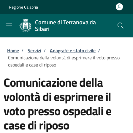
Salta al contenuto principale
Skip to footer content
Regione Calabria
Comune di Terranova da
Sibari
Briciole di pane
Home
/
Servizi
/
Anagrafe e stato civile
/
Comunicazione della volontà di esprimere il voto presso
ospedali e case di riposo
Comunicazione della
volontà di esprimere il
voto presso ospedali e
case di riposo