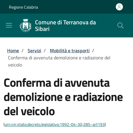
Salta al contenuto principale
Skip to footer content
Regione Calabria
Comune di Terranova da
Sibari
Briciole di pane
Home
/
Servizi
/
Mobilità e trasporti
/
Conferma di avvenuta demolizione e radiazione del
veicolo
Conferma di avvenuta
demolizione e radiazione
del veicolo
(
urn:nir:stato:decreto.legislativo:1992-04-30;285~art193
)