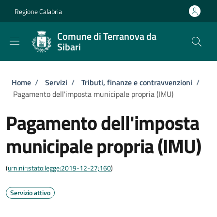
Salta al contenuto principale
Skip to footer content
Regione Calabria
Comune di Terranova da
Sibari
Briciole di pane
Home
/
Servizi
/
Tributi, finanze e contravvenzioni
/
Pagamento dell'imposta municipale propria (IMU)
Pagamento dell'imposta
municipale propria (IMU)
(
urn:nir:stato:legge:2019-12-27;160
)
Servizio attivo