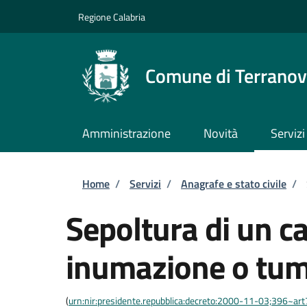
Salta al contenuto principale
Skip to footer content
Regione Calabria
Comune di Terranova
Amministrazione
Novità
Servizi
Briciole di pane
Home
/
Servizi
/
Anagrafe e stato civile
/
Sepoltura di un c
inumazione o tum
(
urn:nir:presidente.repubblica:decreto:2000-11-03;396~ar