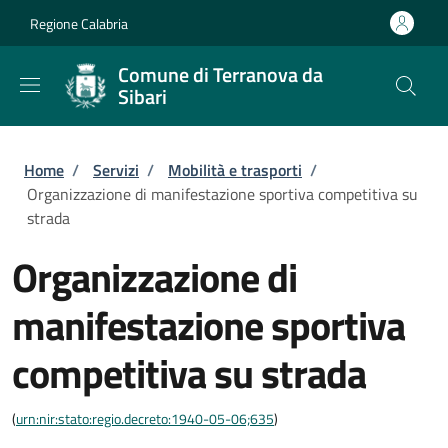
Salta al contenuto principale
Skip to footer content
Regione Calabria
Comune di Terranova da
Sibari
Briciole di pane
Home
/
Servizi
/
Mobilità e trasporti
/
Organizzazione di manifestazione sportiva competitiva su
strada
Organizzazione di
manifestazione sportiva
competitiva su strada
(
urn:nir:stato:regio.decreto:1940-05-06;635
)