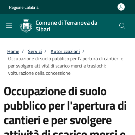
Salta al contenuto principale
Skip to footer content
Regione Calabria
Comune di Terranova da
Sibari
Briciole di pane
Home
/
Servizi
/
Autorizzazioni
/
Occupazione di suolo pubblico per l'apertura di cantieri e
per svolgere attività di scarico merci e traslochi:
volturazione della concessione
Occupazione di suolo
pubblico per l'apertura di
cantieri e per svolgere
attività di scarico merci e