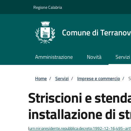
Salta al contenuto principale
Skip to footer content
Regione Calabria
Comune di Terranova
Amministrazione
Novità
Servizi
Briciole di pane
Home
/
Servizi
/
Imprese e commercio
/
S
Striscioni e stend
installazione di st
(
urn:nir:presidente.repubblica:decreto:1992-12-16;495~ar