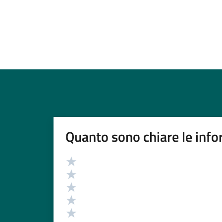
Quanto sono chiare le info
Valutazione
Valuta 5 stelle su 5
Valuta 4 stelle su 5
Valuta 3 stelle su 5
Valuta 2 stelle su 5
Valuta 1 stelle su 5