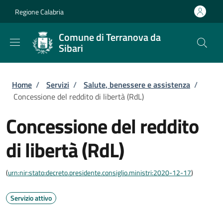
Salta al contenuto principale
Skip to footer content
Regione Calabria
Comune di Terranova da
Sibari
Briciole di pane
Home
/
Servizi
/
Salute, benessere e assistenza
/
Concessione del reddito di libertà (RdL)
Concessione del reddito
di libertà (RdL)
(
urn:nir:stato:decreto.presidente.consiglio.ministri:2020-12-17
)
Servizio attivo