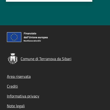
Comune di Terranova da Sibari
Footer menu
Area riservata
Crediti
Informativa privacy
Note legali