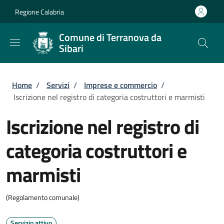
Salta al contenuto principale
Skip to footer content
Regione Calabria
Comune di Terranova da
Sibari
Briciole di pane
Home
/
Servizi
/
Imprese e commercio
/
Iscrizione nel registro di categoria costruttori e marmisti
Iscrizione nel registro di
categoria costruttori e
marmisti
(Regolamento comunale)
Servizio attivo