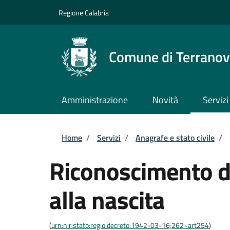
Salta al contenuto principale
Skip to footer content
Regione Calabria
Comune di Terranova
Amministrazione
Novità
Servizi
Briciole di pane
Home
/
Servizi
/
Anagrafe e stato civile
/
Riconoscimento di
alla nascita
(
urn:nir:stato:regio.decreto:1942-03-16;262~art254
)