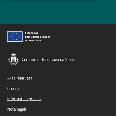
Comune di Terranova da Sibari
Footer menu
Area riservata
Crediti
Informativa privacy
Note legali