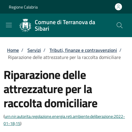
Salta al contenuto principale
Skip to footer content
Regione Calabria
Comune di Terranova da
Sibari
Briciole di pane
Home
/
Servizi
/
Tributi, finanze e contravvenzioni
/
Riparazione delle attrezzature per la raccolta domiciliare
Riparazione delle
attrezzature per la
raccolta domiciliare
(
urn:nir:autorita.regolazione.energia.reti.ambiente:deliberazione:2022-
01-18;15
)