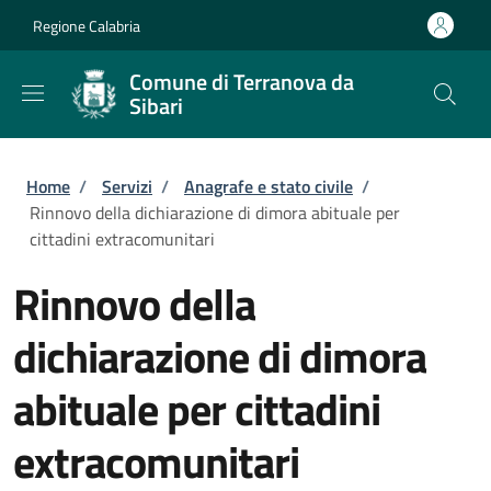
Salta al contenuto principale
Skip to footer content
Regione Calabria
Comune di Terranova da
Sibari
Briciole di pane
Home
/
Servizi
/
Anagrafe e stato civile
/
Rinnovo della dichiarazione di dimora abituale per
cittadini extracomunitari
Rinnovo della
dichiarazione di dimora
abituale per cittadini
extracomunitari