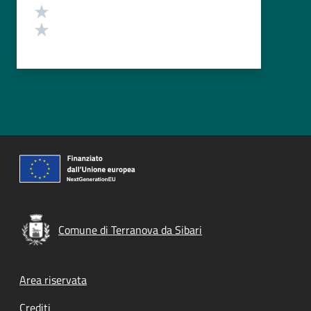
Valuta 2 stelle su 5
Valuta 1 stelle su 5
Comune di Terranova da Sibari
Footer menu
Area riservata
Crediti