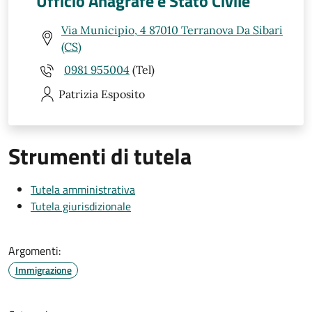
Ufficio Anagrafe e Stato Civile
Via Municipio, 4 87010 Terranova Da Sibari
(CS)
0981 955004
(Tel)
Patrizia
Esposito
Strumenti di tutela
Tutela amministrativa
Tutela giurisdizionale
Argomenti:
Immigrazione