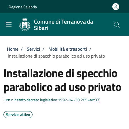
Salta al contenuto principale
Skip to footer content
Regione Calabria
Comune di Terranova da
Sibari
Briciole di pane
Home
/
Servizi
/
Mobilità e trasporti
/
Installazione di specchio parabolico ad uso privato
Installazione di specchio
parabolico ad uso privato
(
urn:nir:stato:decreto.legislativo:1992-04-30;285~art37
)
Servizio attivo