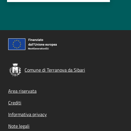
Comune di Terranova da Sibari
Footer menu
Area riservata
Crediti
Informativa privacy
Note legali