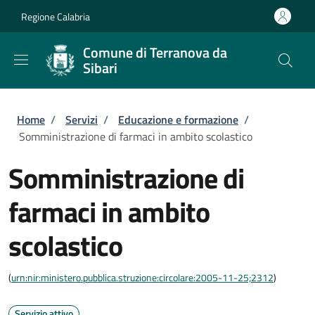
Salta al contenuto principale
Skip to footer content
Regione Calabria
Comune di Terranova da
Sibari
Briciole di pane
Home
/
Servizi
/
Educazione e formazione
/
Somministrazione di farmaci in ambito scolastico
Somministrazione di
farmaci in ambito
scolastico
(
urn:nir:ministero.pubblica.struzione:circolare:2005-11-25;2312
)
Servizio attivo