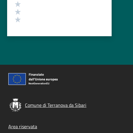
Valuta 3 stelle su 5
Valuta 2 stelle su 5
Valuta 1 stelle su 5
Comune di Terranova da Sibari
Footer menu
Area riservata