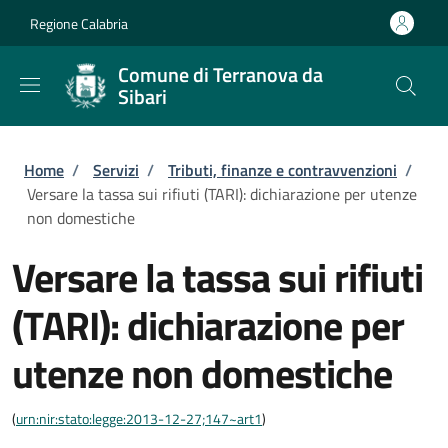
Salta al contenuto principale
Skip to footer content
Regione Calabria
Comune di Terranova da
Sibari
Briciole di pane
Home
/
Servizi
/
Tributi, finanze e contravvenzioni
/
Versare la tassa sui rifiuti (TARI): dichiarazione per utenze
non domestiche
Versare la tassa sui rifiuti
(TARI): dichiarazione per
utenze non domestiche
(
urn:nir:stato:legge:2013-12-27;147~art1
)