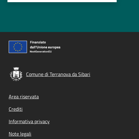
Comune di Terranova da Sibari
Footer menu
Area riservata
Crediti
Informativa privacy
Note legali