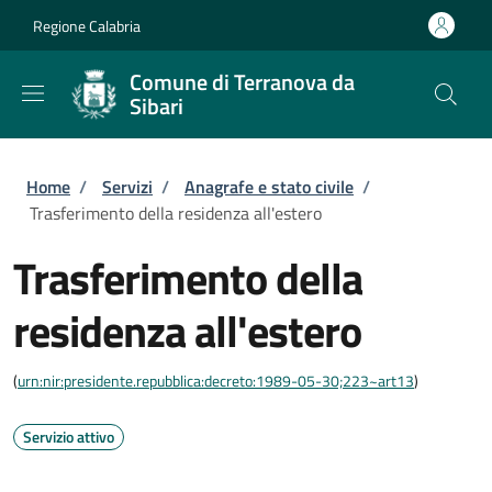
Salta al contenuto principale
Skip to footer content
Regione Calabria
Comune di Terranova da
Sibari
Briciole di pane
Home
/
Servizi
/
Anagrafe e stato civile
/
Trasferimento della residenza all'estero
Trasferimento della
residenza all'estero
(
urn:nir:presidente.repubblica:decreto:1989-05-30;223~art13
)
Servizio attivo