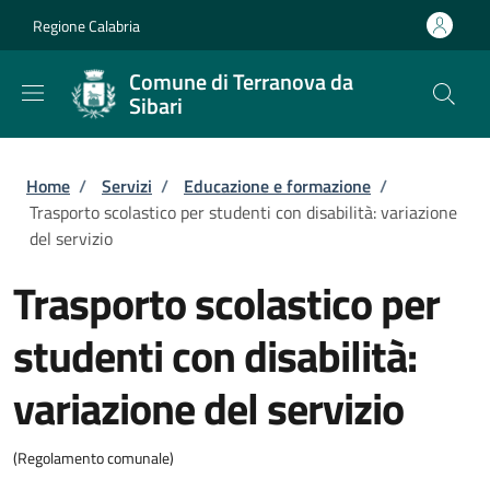
Salta al contenuto principale
Skip to footer content
Regione Calabria
Comune di Terranova da
Sibari
Briciole di pane
Home
/
Servizi
/
Educazione e formazione
/
Trasporto scolastico per studenti con disabilità: variazione
del servizio
Trasporto scolastico per
studenti con disabilità:
variazione del servizio
(Regolamento comunale)