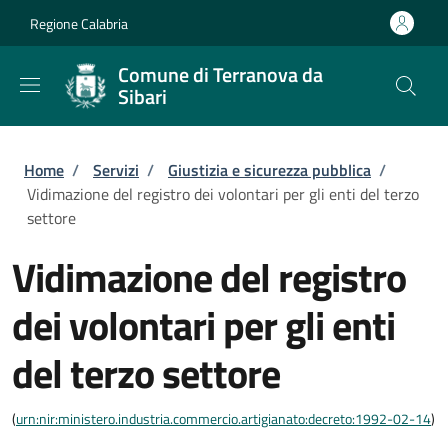
Salta al contenuto principale
Skip to footer content
Regione Calabria
Comune di Terranova da
Sibari
Briciole di pane
Home
/
Servizi
/
Giustizia e sicurezza pubblica
/
Vidimazione del registro dei volontari per gli enti del terzo
settore
Vidimazione del registro
dei volontari per gli enti
del terzo settore
(
urn:nir:ministero.industria.commercio.artigianato:decreto:1992-02-14
)