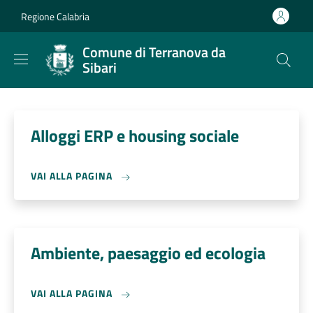
Salta al contenuto principale
Skip to footer content
Regione Calabria
Comune di Terranova da
Sibari
Alloggi ERP e housing sociale
VAI ALLA PAGINA
Ambiente, paesaggio ed ecologia
VAI ALLA PAGINA