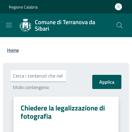
Salta al contenuto principale
Skip to footer content
Regione Calabria
Comune di Terranova da
Sibari
Briciole di pane
Home
Cerca i contenuti che nel
titolo contengono:
Chiedere la legalizzazione di
fotografia