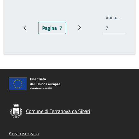
Scrivi il
Vai a…
Pagina
7
Pagina precedente
Pagina attuale
Pagina successiva
Comune di Terranova da Sibari
Footer menu
Area riservata